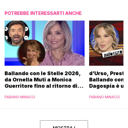
POTREBBE INTERESSARTI ANCHE
Ballando con le Stelle 2026,
d’Urso, Presta
da Ornella Muti a Monica
Ballando con l
Guerritore fino al ritorno di
Dagospia è un
Francesca Fialdini:
contro Medias
FABIANO MINACCI
FABIANO MINACCI
l’esclusiva di Gabriele
Parpiglia
MOSTRA I