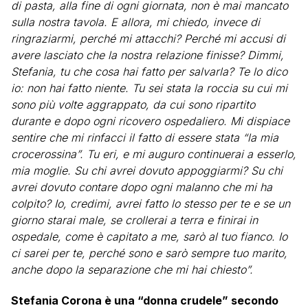
di pasta, alla fine di ogni giornata, non è mai mancato
sulla nostra tavola. E allora, mi chiedo, invece di
ringraziarmi, perché mi attacchi? Perché mi accusi di
avere lasciato che la nostra relazione finisse? Dimmi,
Stefania, tu che cosa hai fatto per salvarla? Te lo dico
io: non hai fatto niente. Tu sei stata la roccia su cui mi
sono più volte aggrappato, da cui sono ripartito
durante e dopo ogni ricovero ospedaliero. Mi dispiace
sentire che mi rinfacci il fatto di essere stata “la mia
crocerossina”. Tu eri, e mi auguro continuerai a esserlo,
mia moglie. Su chi avrei dovuto appoggiarmi? Su chi
avrei dovuto contare dopo ogni malanno che mi ha
colpito? Io, credimi, avrei fatto lo stesso per te e se un
giorno starai male, se crollerai a terra e finirai in
ospedale, come è capitato a me, sarò al tuo fianco. Io
ci sarei per te, perché sono e sarò sempre tuo marito,
anche dopo la separazione che mi hai chiesto”.
Stefania Corona è una “donna crudele” secondo