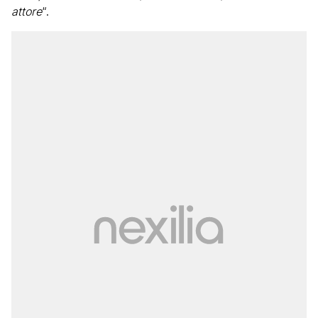
attore
“.