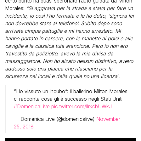
certo punto ha quasi speronato l’auto guidata da Milton
Morales:
“Si aggirava per la strada e stava per fare un
incidente, io così l’ho fermata e le ho detto, ‘signora lei
non dovrebbe stare al telefono’. Subito dopo sono
arrivate cinque pattuglie e mi hanno arrestato. Mi
hanno portato in carcere, con le manette ai polsi e alle
caviglie e la classica tuta arancione. Però io non ero
travestito da poliziotto, avevo la mia divisa da
massaggiatore. Non ho alzato nessun distintivo, avevo
addosso solo una placca che rilasciano per la
sicurezza nei locali e della quale ho una licenza
“.
“Ho vissuto un incubo”: il ballerino Milton Morales
ci racconta cosa gli è successo negli Stati Uniti
#DomenicaLive
pic.twitter.com/llrkcbUWkJ
— Domenica Live (@domenicalive)
November
25, 2018