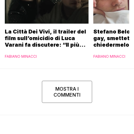
La Città Dei Vivi, il trailer del
Stefano Belot
film sull’omicidio di Luca
gay, smettete 
Varani fa discutere: “Il più
chiedermelo”
brutto mai visto in vita mia”
FABIANO MINACCI
FABIANO MINACCI
MOSTRA I
COMMENTI