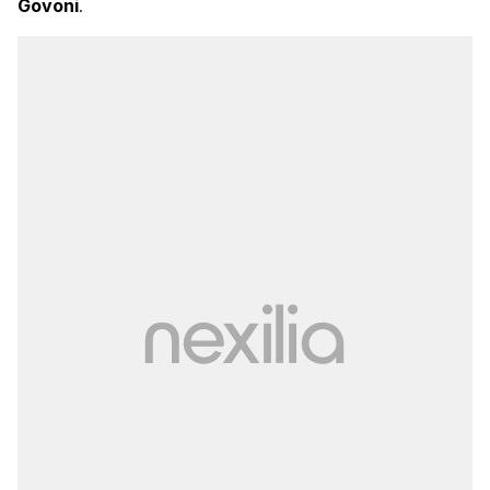
Govoni
.