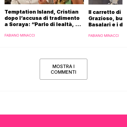
Temptation Island, Cristian
Il carretto di 
dopo l’accusa di tradimento
Grazioso, bus
a Soraya: “Parlo di lealtà, ma
Basalari e i du
ho tradito”
Parpiglia: “Ho
FABIANO MINACCI
FABIANO MINACCI
Ferrero”
MOSTRA I
COMMENTI