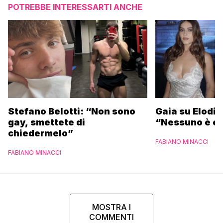
POTREBBE INTERESSARTI ANCHE
Stefano Belotti: “Non sono
Gaia su Elodie
gay, smettete di
“Nessuno è et
chiedermelo”
FABIANO MINACCI
FABIANO MINACCI
MOSTRA I
COMMENTI