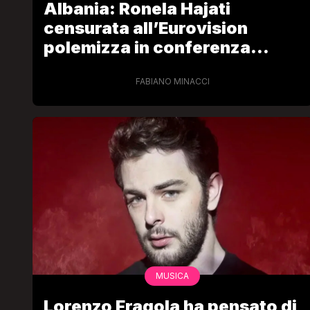
Albania: Ronela Hajati
censurata all’Eurovision
polemizza in conferenza
stampa
FABIANO MINACCI
LGBT
Bambola Star, la festa di
compleanno con tutte le gr
dive compie 15 anni: il video
completo
FABIANO MINACCI
MUSICA
Lorenzo Fragola ha pensato di