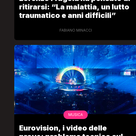
ritirarsi: “La malattia, un lutto
traumatico e anni difficili”
FABIANO MINACCI
MUSICA
Eurovision, i video delle