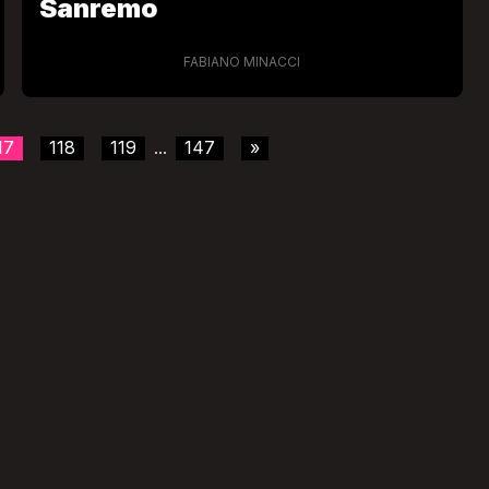
Sanremo
FABIANO MINACCI
17
118
119
147
»
...