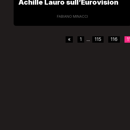
Achille Lauro sull’Eurovision
FABIANO MINACCI
«
1
115
116
1
...