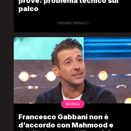
prove: problema tecnico sul
palco
FABIANO MINACCI
MUSICA
Francesco Gabbani non è
d’accordo con Mahmood e