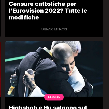
Censure cattoliche per
l’Eurovision 2022? Tutte le
modifiche
FABIANO MINACCI
VIRAL
Camilla Milanesi lascia tutto:
“Addio cike mie, siete state una
andi
grande famiglia per me”
FABIANO MINACCI
MUSICA
Highsbob e Hu salgono sul