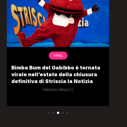
VIRAL
Bimba Bum del Gabibbo è tornata
Gab
virale nell’estate della chiusura
lo 
definitiva di Striscia la Notizia
Cec
FABIANO MINACCI