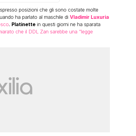
spresso posizioni che gli sono costate molte
uando ha parlato al maschile di
Vladimir Luxuria
esco
.
Platinette
in questi giorni ne ha sparata
hiarato che il DDL Zan sarebbe una “legge
VIRAL
Camilla Milanesi lascia tutto:
“Addio cike mie, siete state una
grande famiglia per me”
FABIANO MINACCI