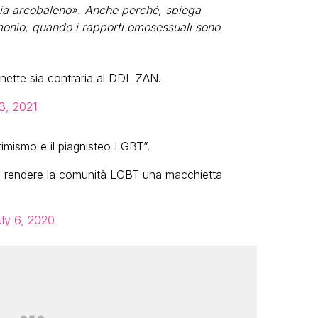
lia arcobaleno». Anche perché, spiega
monio, quando i rapporti omosessuali sono
inette sia contraria al DDL ZAN.
23, 2021
timismo e il piagnisteo LGBT”.
o a rendere la comunità LGBT una macchietta
ly 6, 2020