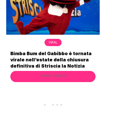
VIRAL
Bimba Bum del Gabibbo è tornata
Gab
virale nell’estate della chiusura
lo 
definitiva di Striscia la Notizia
Cec
FABIANO MINACCI