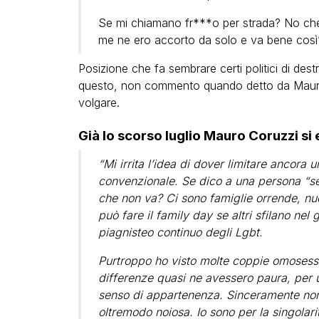
Se mi chiamano fr***o per strada? No che 
me ne ero accorto da solo e va bene così”
Posizione che fa sembrare certi politici di des
questo, non commento quando detto da Mauro 
volgare.
Già lo scorso luglio Mauro Coruzzi si
“Mi irrita l’idea di dover limitare ancora un
convenzionale. Se dico a una persona “sei
che non va? Ci sono famiglie orrende, nuc
può fare il family day se altri sfilano nel 
piagnisteo continuo degli Lgbt.
Purtroppo ho visto molte coppie omosessual
differenze quasi ne avessero paura, per u
senso di appartenenza. Sinceramente non
oltremodo noiosa. Io sono per la singolari