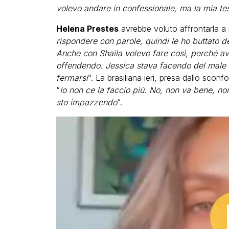
volevo andare in confessionale, ma la mia tes
Helena Prestes
avrebbe voluto affrontarla a p
rispondere con parole, quindi le ho buttato de
Anche con Shaila volevo fare così, perché ave
offendendo. Jessica stava facendo del male a 
fermarsi
“. La brasiliana ieri, presa dallo sconf
“
Io non ce la faccio più. No, non va bene, n
sto impazzendo
“.