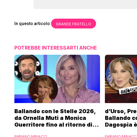
In questo articolo:
GRANDE FRATELLO
POTREBBE INTERESSARTI ANCHE
Ballando con le Stelle 2026,
d’Urso, Pre
da Ornella Muti a Monica
Ballando co
Guerritore fino al ritorno di
Dagospia è
Francesca Fialdini:
contro Med
FABIANO MINACCI
FABIANO MINACC