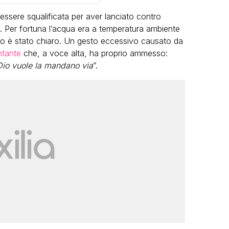
 essere squalificata per aver lanciato contro
. Per fortuna l’acqua era a temperatura ambiente
esto è stato chiaro. Un gesto eccessivo causato da
ntante
che, a voce alta, ha proprio ammesso:
Dio vuole la mandano via
”.
VIRAL
Camilla Milanesi lascia tutto:
“Addio cike mie, siete state una
grandi
grande famiglia per me”
eo
FABIANO MINACCI