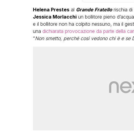
Helena Prestes
al
Grande Fratello
rischia di
Jessica Morlacchi
un bollitore pieno d’acqua
e il bollitore non ha colpito nessuno, ma il g
una
dichiarata provocazione da parte della ca
“
Non smetto, perché così vedono chi è e se 
LGBT
Bambola Star, la festa di
compleanno con tutte le 
dive compie 15 anni: il vid
completo
FABIANO MINACCI