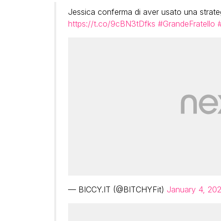
Jessica conferma di aver usato una strateg
https://t.co/9cBN3tDfks
#GrandeFratello
— BICCY.IT (@BITCHYFit)
January 4, 20