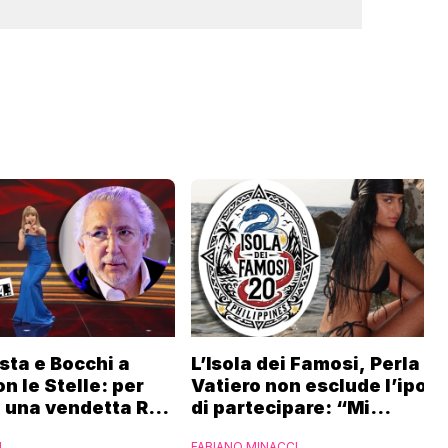
sta e Bocchi a
L’Isola dei Famosi, Perla
n le Stelle: per
Vatiero non esclude l’ipote
 una vendetta Rai
di partecipare: “Mi
iaset
piacerebbe”
I
FABIANO MINACCI