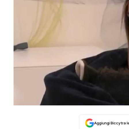
Aggiungi Biccy tra l