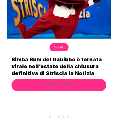
VIRAL
Bimba Bum del Gabibbo è tornata
Gab
virale nell’estate della chiusura
lo 
definitiva di Striscia la Notizia
Cec
FABIANO MINACCI