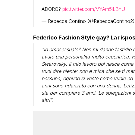
ADORO?
pic.twitter.com/VYAm5iLBhU
— Rebecca Contino (@RebeccaContino2
Federico Fashion Style gay? La rispost
“Io omosessuale? Non mi danno fastidio 
avuto una personalità molto eccentrica. H
Swarovsky. Il mio lavoro poi nasce come
vuol dire niente: non è mica che se ti mett
nessuno, ognuno si veste come vuole ed è
anni sono fidanzato con una donna, Leti
sta per compiere 3 anni. Le spiegazioni s
altri”.