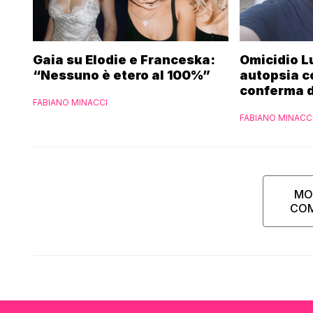
Gaia su Elodie e Franceska:
Omicidio L
“Nessuno è etero al 100%”
autopsia c
conferma d
FABIANO MINACCI
funerali
FABIANO MINACC
MO
CO