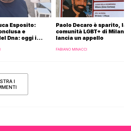
uca Esposito:
Paolo Decaro è sparito, la
onclusa e
comunità LGBT+ di Milano
el Dna: oggi i
lancia un appello
I
FABIANO MINACCI
STRA I
MMENTI