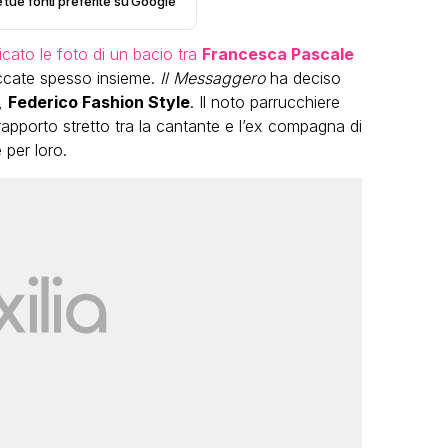
e tue fonti preferite su Google
cato le foto di un bacio tra
Francesca Pascale
cate spesso insieme.
Il Messaggero
ha deciso
e,
Federico Fashion Style
. Il noto parrucchiere
rapporto stretto tra la cantante e l’ex compagna di
 per loro.
VIRAL
Camilla Milanesi lascia tutto:
“Addio cike mie, siete state una
grande famiglia per me”
FABIANO MINACCI