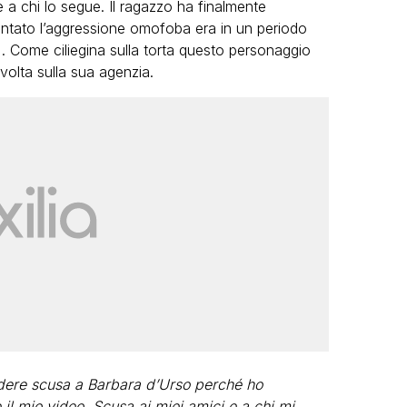
 a chi lo segue. Il ragazzo ha finalmente
tato l’aggressione omofoba era in un periodo
). Come ciliegina sulla torta questo personaggio
volta sulla sua agenzia.
VIRAL
Camilla Milanesi lascia tutto:
“Addio cike mie, siete state una
grande famiglia per me”
FABIANO MINACCI
iedere scusa a Barbara d’Urso perché ho
 il mio video. Scusa ai miei amici e a chi mi