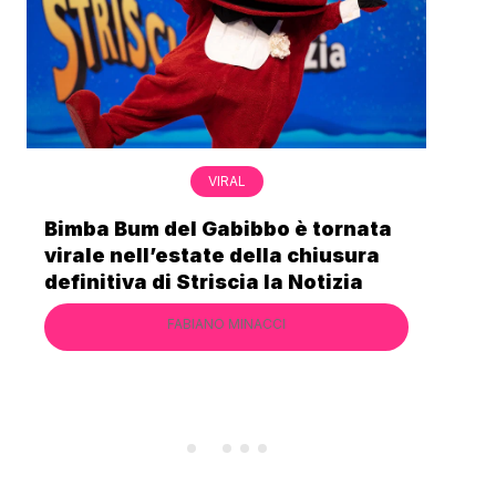
VIRAL
Bimba Bum del Gabibbo è tornata
Gab
virale nell’estate della chiusura
lo 
definitiva di Striscia la Notizia
Cec
FABIANO MINACCI