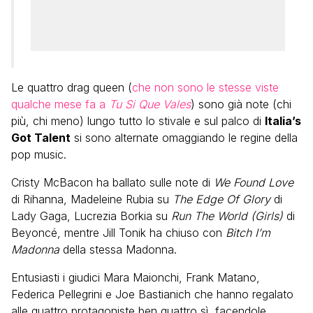
Le quattro drag queen (
che non sono le stesse viste
qualche mese fa a
Tu Si Que Vales
) sono già note (chi
più, chi meno) lungo tutto lo stivale e sul palco di
Italia’s
Got Talent
si sono alternate omaggiando le regine della
pop music.
Cristy McBacon ha ballato sulle note di
We Found Love
di Rihanna, Madeleine Rubia su
The Edge Of Glory
di
Lady Gaga, Lucrezia Borkia su
Run The World (Girls)
di
Beyoncé, mentre Jill Tonik ha chiuso con
Bitch I’m
Madonna
della stessa Madonna.
Entusiasti i giudici Mara Maionchi, Frank Matano,
Federica Pellegrini e Joe Bastianich che hanno regalato
alle quattro protagoniste ben quattro sì, facendole