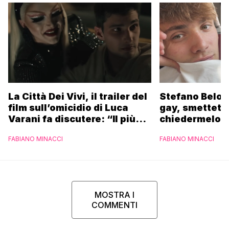
La Città Dei Vivi, il trailer del
Stefano Belot
film sull’omicidio di Luca
gay, smettete 
Varani fa discutere: “Il più
chiedermelo”
brutto mai visto in vita mia”
FABIANO MINACCI
FABIANO MINACCI
MOSTRA I
COMMENTI