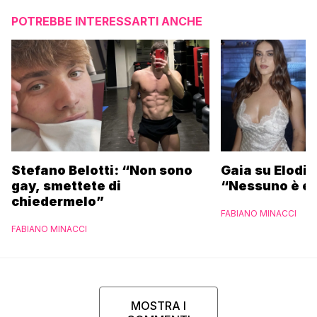
POTREBBE INTERESSARTI ANCHE
Stefano Belotti: “Non sono
Gaia su Elodie
gay, smettete di
“Nessuno è et
chiedermelo”
FABIANO MINACCI
FABIANO MINACCI
MOSTRA I