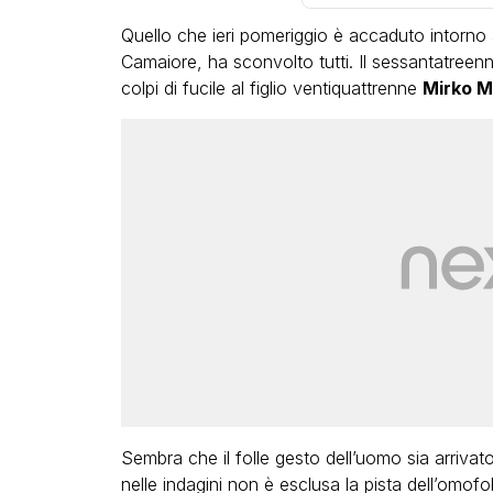
Quello che ieri pomeriggio è accaduto intorno al
Camaiore, ha sconvolto tutti. Il sessantatreen
colpi di fucile al figlio ventiquattrenne
Mirko M
VIRAL
Camilla Milanesi lascia tutt
“Addio cike mie, siete state
grande famiglia per me”
FABIANO MINACCI
Sembra che il folle gesto dell’uomo sia arrivato
nelle indagini non è esclusa la pista dell’omofo