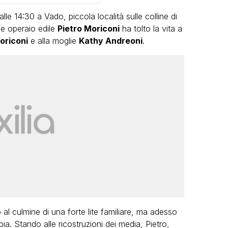
le 14:30 a Vado, piccola località sulle colline di
ne operaio edile
Pietro Moriconi
ha tolto la vita a
oriconi
e alla moglie
Kathy Andreoni
.
VIRAL
o:
Bimba Bum del Gabibbo è tornata
 una
virale nell’estate della chiusura
definitiva di Striscia la Notizia
FABIANO MINACCI
 al culmine di una forte lite familiare, ma adesso
bia. Stando alle ricostruzioni dei media, Pietro,