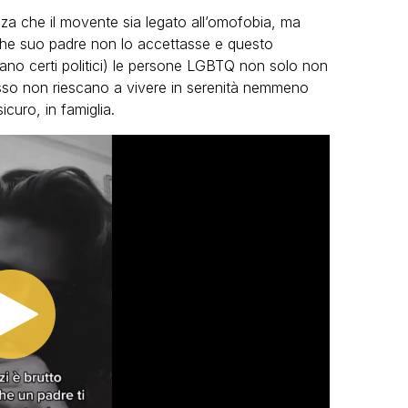
a che il movente sia legato all’omofobia, ma
 che suo padre non lo accettasse e questo
ano certi politici) le persone LGBTQ non solo non
spesso non riescano a vivere in serenità nemmeno
icuro, in famiglia.