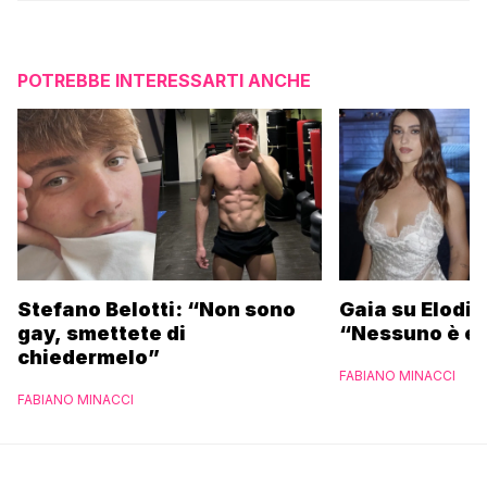
POTREBBE INTERESSARTI ANCHE
Stefano Belotti: “Non sono
Gaia su Elodie
gay, smettete di
“Nessuno è et
chiedermelo”
FABIANO MINACCI
FABIANO MINACCI