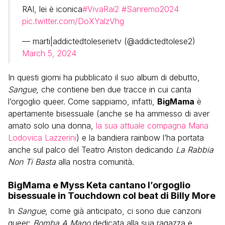
RAI, lei è iconica
#VivaRai2
#Sanremo2024
pic.twitter.com/DoXYalzVhg
— marti|addictedtoleserietv (@addictedtolese2)
March 5, 2024
In questi giorni ha pubblicato il suo album di debutto,
Sangue
, che contiene ben due tracce in cui canta
l’orgoglio queer. Come sappiamo, infatti,
BigMama
è
apertamente bisessuale (anche se ha ammesso di aver
amato solo una donna,
la sua attuale compagna Maria
Lodovica Lazzerini
) e la bandiera rainbow l’ha portata
anche sul palco del Teatro Ariston dedicando
La Rabbia
Non Ti Basta
alla nostra comunità.
BigMama e Myss Keta cantano l’orgoglio
bisessuale in Touchdown col beat di Billy More
In
Sangue
, come già anticipato, ci sono due canzoni
queer:
Bomba A Mano
dedicata alla sua ragazza e