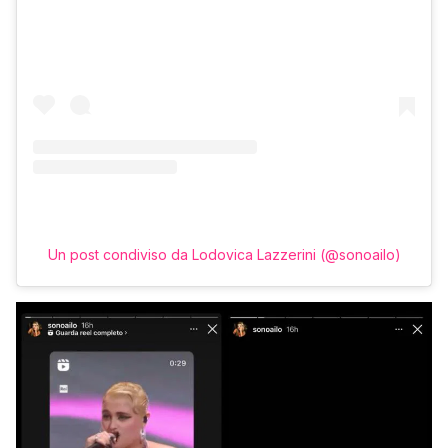
Un post condiviso da Lodovica Lazzerini (@sonoailo)