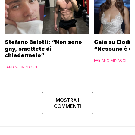
Stefano Belotti: “Non sono
Gaia su Elodie
gay, smettete di
“Nessuno è et
chiedermelo”
FABIANO MINACCI
FABIANO MINACCI
MOSTRA I
COMMENTI