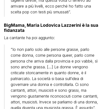
taglienti dirette, ma questa volta ci tenevo ad
arrivare a più livelli, ecco perché ho fatto una
scelta pop con testi più smussati”.
BigMama, Maria Lodovica Lazzerini è la sua
fidanzata
La cantante ha poi aggiunto:
“Io non parlo solo alle persone grasse, parlo
come donna, come persona queer, parlo come
persona che arriva dalla provincia e poi vabbè, sì
sono anche grassa. […] Le donne vengono
criticate storicamente in quanto donne, è il
patriarcato. La società si basa sull’idea di
governare una donna e controllarla. Ci sono
cantanti, attori, musicisti e sono grassi, ma
vengono giustamente riconosciuti come cantanti,
attori, musicisti. Invece se parliamo di una donna,
quella diventa una musicista grassa. È assurdo”.