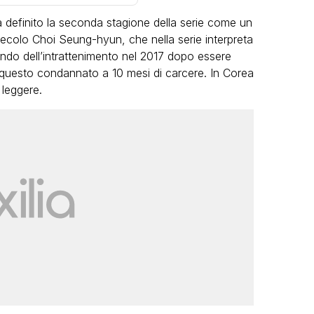
a definito la seconda stagione della serie come un
 secolo Choi Seung-hyun, che nella serie interpreta
mondo dell’intrattenimento nel 2017 dopo essere
 questo condannato a 10 mesi di carcere. In Corea
 leggere.
LGBT
Bambola Star, la festa di
compleanno con tutte le grandi
dive compie 15 anni: il video
completo
FABIANO MINACCI