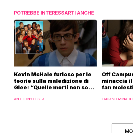
POTREBBE INTERESSARTI ANCHE
Kevin McHale furioso per le
Off Campus
teorie sulla maledizione di
minaccia il
Glee: “Quelle morti non sono
fan molest
state dei sacrifici”
ANTHONY FESTA
FABIANO MINACC
MO