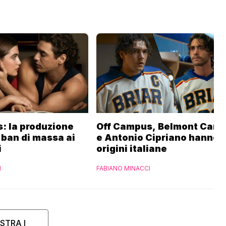
: la produzione
Off Campus, Belmont Came
 ban di massa ai
e Antonio Cipriano hanno
i
origini italiane
I
FABIANO MINACCI
STRA I