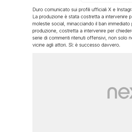
Duro comunicato sui profili ufficiali X e Instag
La produzione è stata costretta a intervenire p
molestie social, minacciando il ban immediato per
produzione, costretta a intervenire per chiede
serie di commenti ritenuti offensivi, non solo 
vicine agli attori. Sì: è successo davvero.
LGBT
Bambola Star, la festa di
compleanno con tutte le gr
dive compie 15 anni: il video
completo
FABIANO MINACCI