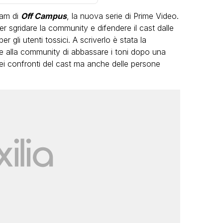
ram di
Off Campus
, la nuova serie di Prime Video.
er sgridare la community e difendere il cast dalle
 gli utenti tossici. A scriverlo è stata la
re alla community di abbassare i toni dopo una
nei confronti del cast ma anche delle persone
VIRAL
Camilla Milanesi lascia tutto:
“Addio cike mie, siete state una
andi
grande famiglia per me”
FABIANO MINACCI