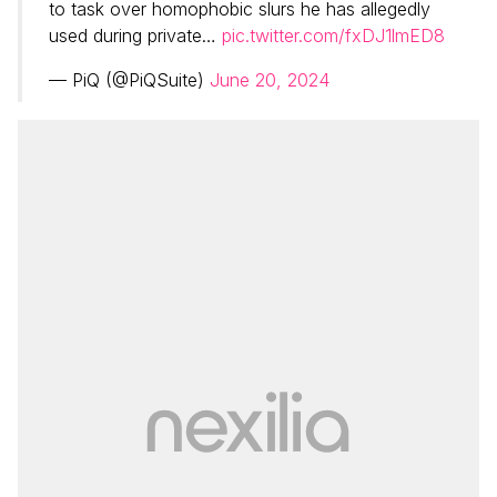
to task over homophobic slurs he has allegedly
used during private…
pic.twitter.com/fxDJ1lmED8
— PiQ (@PiQSuite)
June 20, 2024