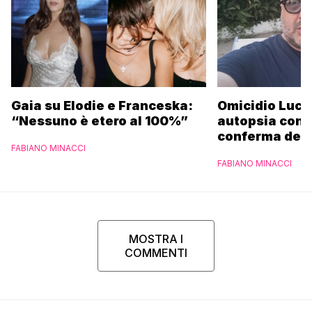
Gaia su Elodie e Franceska:
Omicidio Luca
“Nessuno è etero al 100%”
autopsia conc
conferma del D
FABIANO MINACCI
funerali
FABIANO MINACCI
MOSTRA I
COMMENTI