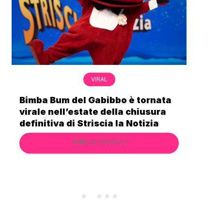
VIRAL
Bimba Bum del Gabibbo è tornata
Gab
virale nell’estate della chiusura
lo 
definitiva di Striscia la Notizia
Cec
FABIANO MINACCI