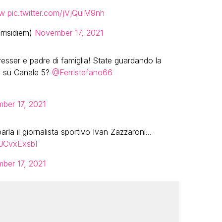
ow
pic.twitter.com/jVjQuiM9nh
rrisidiem)
November 17, 2021
dresser e padre di famiglia! State guardando la
w
su Canale 5?
@Ferristefano66
ber 17, 2021
parla il giornalista sportivo Ivan Zazzaroni…
7JCvxExsbI
ber 17, 2021