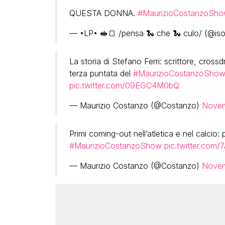
QUESTA DONNA.
#MaurizioCostanzoSh
— •LP• 🥪🍞 /pensa 🐍 che 🐍 culo/ (@iso
La storia di Stefano Ferri: scrittore, cross
terza puntata del
#MaurizioCostanzoSho
pic.twitter.com/09EGC4M0bQ
— Maurizio Costanzo (@Costanzo)
Novem
Primi coming-out nell’atletica e nel calcio: 
#MaurizioCostanzoShow
pic.twitter.com/
— Maurizio Costanzo (@Costanzo)
Novem