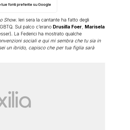
e tue fonti preferite su Google
zo Show
. Ieri sera la cantante ha fatto degli
à LGBTQ. Sul palco c’erano
Drusilla Foer
,
Marisela
esser). La Federici ha mostrato qualche
onvenzioni sociali e qui mi sembra che tu sia in
 un ibrido, capisco che per tua figlia sarà
VIRAL
Camilla Milanesi lascia tutto:
“Addio cike mie, siete state una
grande famiglia per me”
FABIANO MINACCI