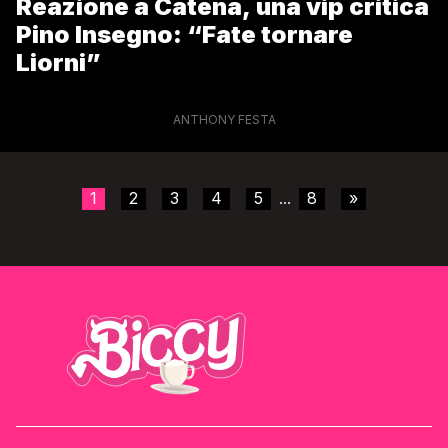
Reazione a Catena, una vip critica
Pino Insegno: “Fate tornare
Liorni”
ANTHONY FESTA
1
2
3
4
5
8
»
...