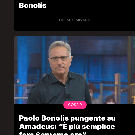
Bonolis
FABIANO MINACCI
GOSSIP
Paolo Bonolis pungente su
Amadeus: “È più semplice
fare Sanremo ora”