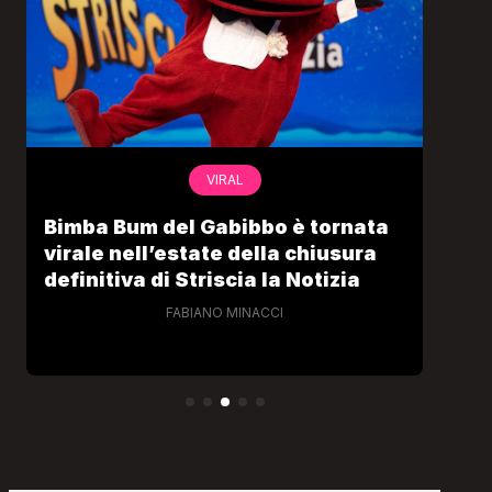
VIRAL
Bimba Bum del Gabibbo è tornata
Gab
virale nell’estate della chiusura
lo 
definitiva di Striscia la Notizia
Cec
FABIANO MINACCI