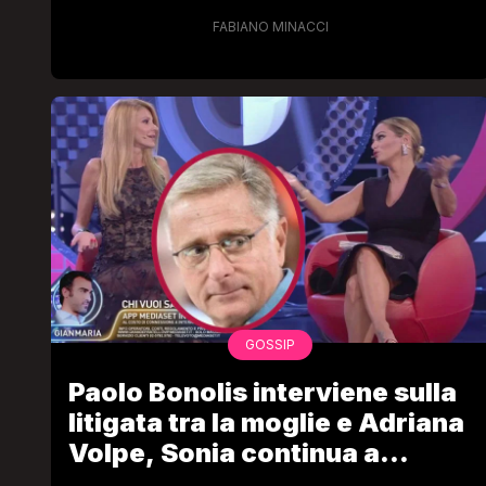
tirato (ironicamente) sua
moglie
FABIANO MINACCI
GOSSIP
Paolo Bonolis interviene sulla
litigata tra la moglie e Adriana
Volpe, Sonia continua a
stuzzicare la collega