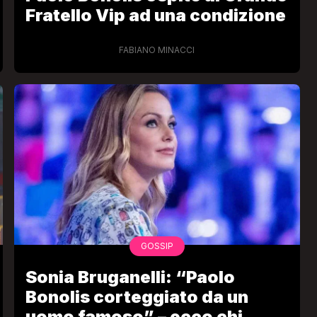
Fratello Vip ad una condizione
FABIANO MINACCI
GOSSIP
Sonia Bruganelli: “Paolo
Bonolis corteggiato da un
uomo famoso” – ecco chi