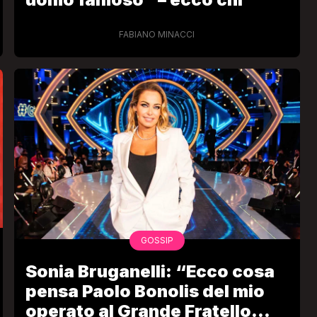
FABIANO MINACCI
VIRAL
Camilla Milanesi lascia tutto:
“Addio cike mie, siete state una
andi
grande famiglia per me”
FABIANO MINACCI
GOSSIP
Sonia Bruganelli: “Ecco cosa
pensa Paolo Bonolis del mio
operato al Grande Fratello