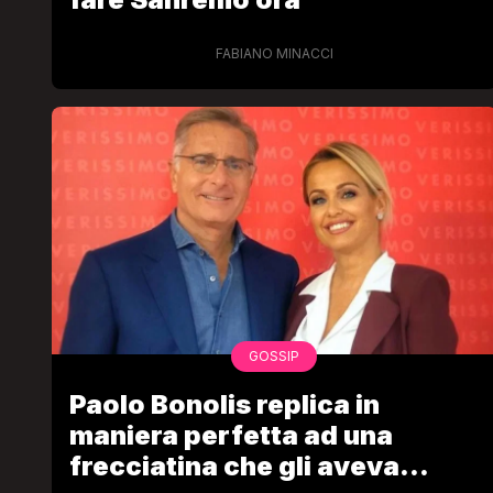
FABIANO MINACCI
LGBT
Bambola Star, la festa di
compleanno con tutte le gr
dive compie 15 anni: il video
completo
FABIANO MINACCI
GOSSIP
Paolo Bonolis replica in
maniera perfetta ad una
frecciatina che gli aveva