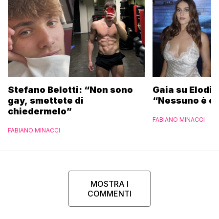
Stefano Belotti: “Non sono
Gaia su Elodie
gay, smettete di
“Nessuno è et
chiedermelo”
FABIANO MINACCI
FABIANO MINACCI
MOSTRA I
COMMENTI