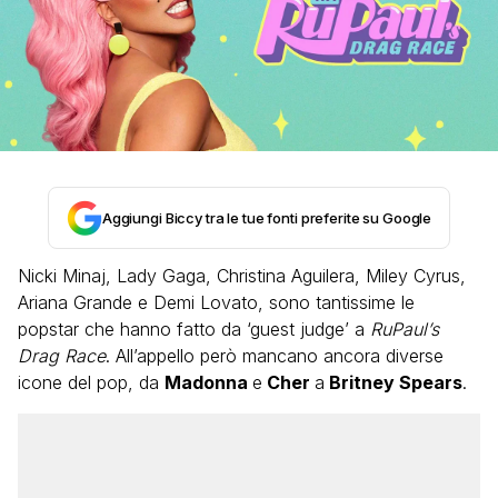
Aggiungi Biccy tra le tue fonti preferite su Google
Nicki Minaj, Lady Gaga, Christina Aguilera, Miley Cyrus,
Ariana Grande e Demi Lovato, sono tantissime le
popstar che hanno fatto da ‘guest judge’ a
RuPaul’s
Drag Race
. All’appello però mancano ancora diverse
icone del pop, da
Madonna
e
Cher
a
Britney Spears
.