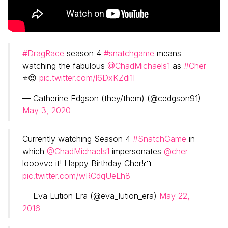
#DragRace
season 4
#snatchgame
means
watching the fabulous
@ChadMichaels1
as
#Cher
⭐️😍
pic.twitter.com/l6DxKZdi1I
— Catherine Edgson (they/them) (@cedgson91)
May 3, 2020
Currently watching Season 4
#SnatchGame
in
which
@ChadMichaels1
impersonates
@cher
looovve it! Happy Birthday Cher!🍰
pic.twitter.com/wRCdqUeLh8
— Eva Lution Era (@eva_lution_era)
May 22,
2016