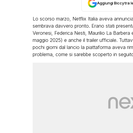
Aggiungi Biccy tra l
Lo scorso marzo, Netflix Italia aveva annunciat
sembrava davvero pronto. Erano stati presentat
Veronesi, Federica Nesti, Maurilio La Barbera e m
maggio 2025) e anche il trailer ufficiale. Tutta
pochi giorni dal lancio la piattaforma aveva ri
LGBT
problema, come si sarebbe scoperto in seguit
Bambola Star, la festa di
compleanno con tutte le gr
dive compie 15 anni: il video
completo
FABIANO MINACCI