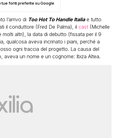
e tue fonti preferite su Google
o l’arrivo di
Too Hot To Handle Italia
e tutto
i il conduttore (Fred De Palma), il
cast
(Michelle
olti altri), la data di debutto (fissata per il 9
via, qualcosa aveva incrinato i piani, perché a
mosso ogni traccia del progetto. La causa del
VIRAL
o, aveva un nome e un cognome: Ibiza Altea.
Camilla Milanesi lascia tutto:
“Addio cike mie, siete state una
andi
grande famiglia per me”
FABIANO MINACCI