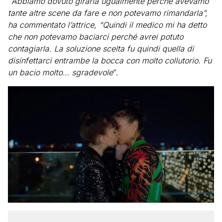
“
Abbiamo dovuto girarla ugualmente perché avevamo
tante altre scene da fare e non potevamo rimandarla”,
ha commentato l’attrice, “Quindi il medico mi ha detto
che non potevamo baciarci perché avrei potuto
contagiarla.
La soluzione scelta fu quindi quella di
disinfettarci entrambe la bocca con molto collutorio. Fu
un bacio molto… sgradevole
“.