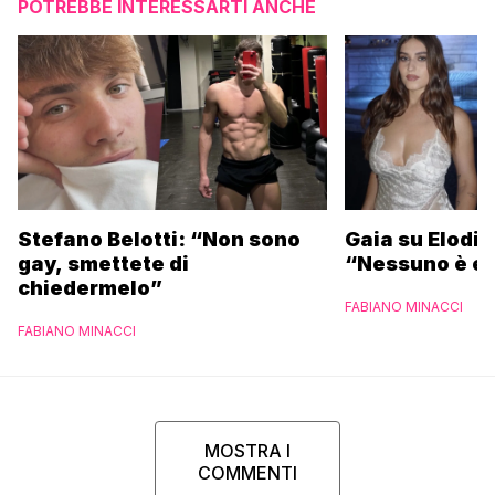
POTREBBE INTERESSARTI ANCHE
Stefano Belotti: “Non sono
Gaia su Elodie
gay, smettete di
“Nessuno è et
chiedermelo”
FABIANO MINACCI
FABIANO MINACCI
MOSTRA I
COMMENTI