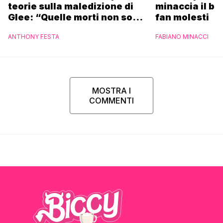
teorie sulla maledizione di
minaccia il ba
Glee: “Quelle morti non sono
fan molesti
state dei sacrifici”
ANTHONY FESTA
FABIANO MINACCI
MOSTRA I
COMMENTI