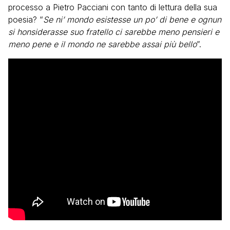
processo a Pietro Pacciani con tanto di lettura della sua
poesia? “
Se ni’ mondo esistesse un po’ di bene e ognun
si honsiderasse suo fratello ci sarebbe meno pensieri e
meno pene e il mondo ne sarebbe assai più bello
”.