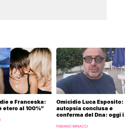
odie e Franceska:
Omicidio Luca Esposito:
 etero al 100%”
autopsia conclusa e
conferma del Dna: oggi i
I
funerali
FABIANO MINACCI