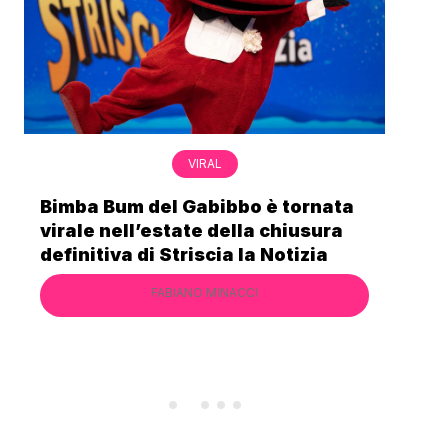
VIRAL
Bimba Bum del Gabibbo è tornata
Gab
virale nell’estate della chiusura
lo 
definitiva di Striscia la Notizia
Cec
FABIANO MINACCI