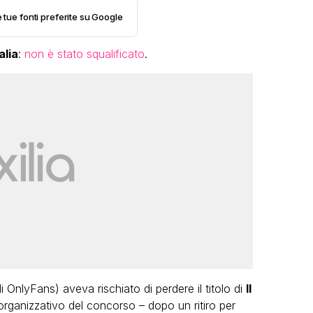
e tue fonti preferite su Google
alia
:
non è stato squalificato
.
VIRAL
Camilla Milanesi lascia tutto:
“Addio cike mie, siete state una
grande famiglia per me”
FABIANO MINACCI
i OnlyFans) aveva rischiato di perdere il titolo di
Il
 organizzativo del concorso – dopo un ritiro per