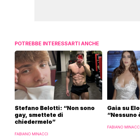
POTREBBE INTERESSARTI ANCHE
Stefano Belotti: “Non sono
Gaia su El
gay, smettete di
“Nessuno è
chiedermelo”
FABIANO MINACC
FABIANO MINACCI