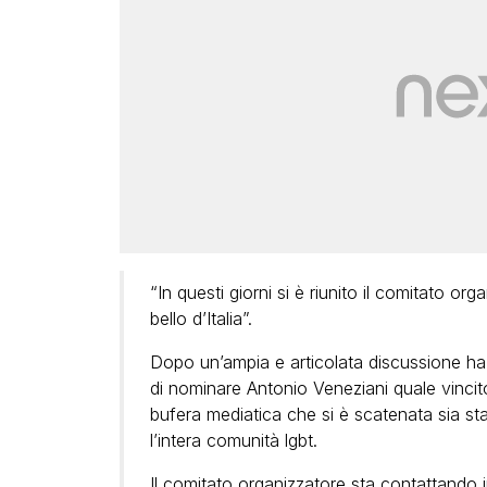
“In questi giorni si è riunito il comitato or
bello d’Italia”.
Dopo un’ampia e articolata discussione ha c
di nominare Antonio Veneziani quale vincito
bufera mediatica che si è scatenata sia st
l’intera comunità lgbt.
Il comitato organizzatore sta contattando 