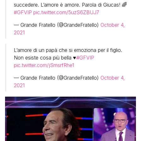
succedere. L’amore è amore. Parola di Giucas! 🌈
#GFVIP
pic.twitter.com/5uzS6ZBUJ7
— Grande Fratello (@GrandeFratello)
October 4,
2021
L’amore di un papà che si emoziona per il figlio.
Non esiste cosa più bella ♥️
#GFVIP
pic.twitter.com/jSmsrfRhe1
— Grande Fratello (@GrandeFratello)
October 4,
2021