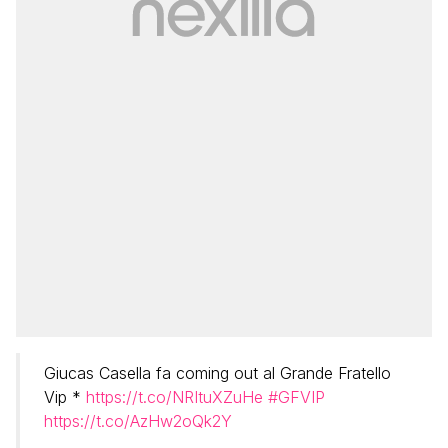
Giucas Casella fa coming out al Grande Fratello
Vip *
https://t.co/NRItuXZuHe
#GFVIP
https://t.co/AzHw2oQk2Y