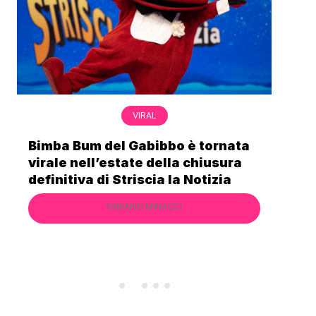
VIRAL
Bimba Bum del Gabibbo è tornata
Gabriel
virale nell’estate della chiusura
lo port
definitiva di Striscia la Notizia
Cecchi 
FABIANO MINACCI