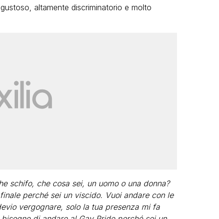
sgustoso, altamente discriminatorio e molto
che schifo, che cosa sei, un uomo o una donna?
o finale perché sei un viscido. Vuoi andare con le
devio vergognare, solo la tua presenza mi fa
 bisogno di andare al Gay Pride perché sei un