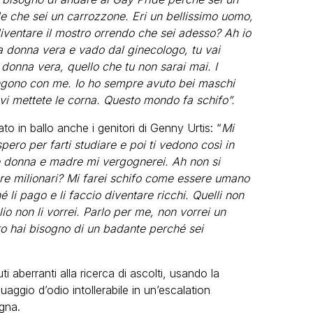
 che sei un carrozzone. Eri un bellissimo uomo,
iventare il mostro orrendo che sei adesso? Ah io
na donna vera e vado dal ginecologo, tu vai
 donna vera, quello che tu non sarai mai. I
engono con me. Io ho sempre avuto bei maschi
 vi mettete le corna. Questo mondo fa schifo”.
o in ballo anche i genitori di Genny Urtis: “
Mi
pero per farti studiare e poi ti vedono così in
me donna e madre mi vergognerei. Ah non si
are milionari? Mi farei schifo come essere umano
 li pago e li faccio diventare ricchi. Quelli non
glio non li vorrei. Parlo per me, non vorrei un
tro hai bisogno di un badante perché sei
i aberranti alla ricerca di ascolti, usando la
ggio d’odio intollerabile in un’escalation
gna.