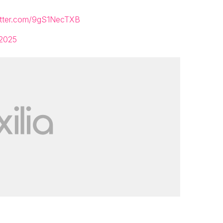
witter.com/9gS1NecTXB
 2025