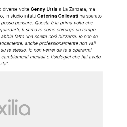
to diverse volte
Genny Urtis
a La Zanzara, ma
to, in studio infatti
Caterina Collovati
ha sparato
i posso pensare. Questa è la prima volta che
 guardarti, ti stimavo come chirurgo un tempo.
bia fatto una scelta così bizzarra. Io non so
teticamente, anche professionalmente non vali
VIRAL
su te stesso. Io non verrei da te a operarmi
cambiamenti mentali e fisiologici che hai avuto.
Camilla Milanesi lascia tutto:
ita
“.
“Addio cike mie, siete state una
grande famiglia per me”
FABIANO MINACCI