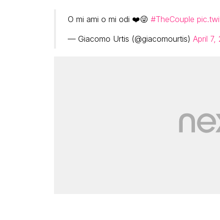
O mi ami o mi odi ❤️😜
#TheCouple
pic.t
— Giacomo Urtis (@giacomourtis)
April 7,