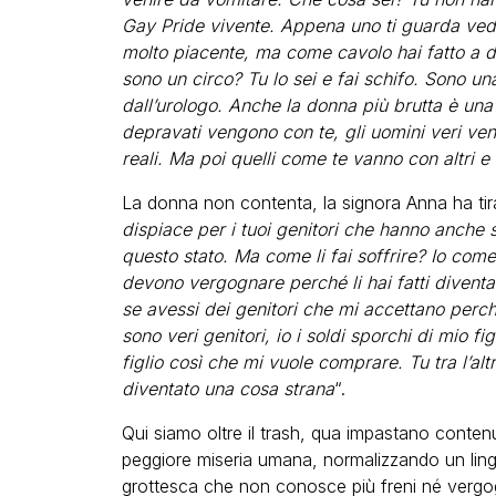
Gay Pride vivente. Appena uno ti guarda vede
molto piacente, ma come cavolo hai fatto a d
sono un circo? Tu lo sei e fai schifo. Sono u
dall’urologo. Anche la donna più brutta è una
depravati vengono con te, gli uomini veri v
reali. Ma poi quelli come te vanno con altri e
La donna non contenta, la signora Anna ha tirat
dispiace per i tuoi genitori che hanno anche s
questo stato. Ma come li fai soffrire? Io co
devono vergognare perché li hai fatti divent
se avessi dei genitori che mi accettano perché
sono veri genitori, io i soldi sporchi di mio fi
figlio così che mi vuole comprare. Tu tra l’al
diventato una cosa strana
“.
Qui siamo oltre il trash, qua impastano contenut
peggiore miseria umana, normalizzando un lingua
grottesca che non conosce più freni né vergo