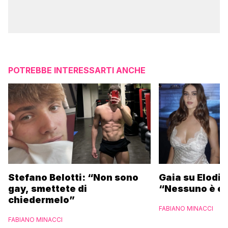
POTREBBE INTERESSARTI ANCHE
Stefano Belotti: “Non sono
Gaia su Elodie
gay, smettete di
“Nessuno è et
chiedermelo”
FABIANO MINACCI
FABIANO MINACCI