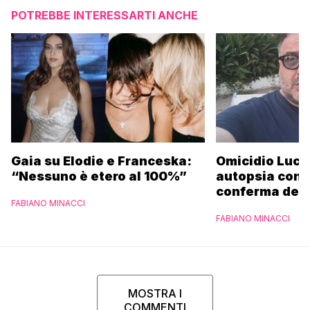
POTREBBE INTERESSARTI ANCHE
Gaia su Elodie e Franceska:
Omicidio Luca
“Nessuno è etero al 100%”
autopsia conc
conferma del D
FABIANO MINACCI
funerali
FABIANO MINACCI
MOSTRA I
COMMENTI