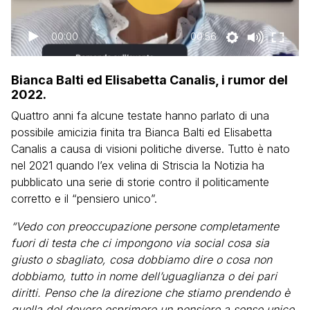
00:00
00:56
Bianca Balti ed Elisabetta Canalis, i rumor del
2022.
Quattro anni fa alcune testate hanno parlato di una
possibile amicizia finita tra Bianca Balti ed Elisabetta
Canalis a causa di visioni politiche diverse. Tutto è nato
nel 2021 quando l’ex velina di Striscia la Notizia ha
pubblicato una serie di storie contro il politicamente
corretto e il “pensiero unico”.
“Vedo con preoccupazione persone completamente
fuori di testa che ci impongono via social cosa sia
giusto o sbagliato, cosa dobbiamo dire o cosa non
dobbiamo, tutto in nome dell’uguaglianza o dei pari
diritti. Penso che la direzione che stiamo prendendo è
quella del dovere esprimere un pensiero a senso unico,