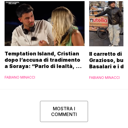
Temptation Island, Cristian
Il carretto di 
dopo l’accusa di tradimento
Grazioso, bus
a Soraya: “Parlo di lealtà, ma
Basalari e i du
ho tradito”
Parpiglia: “Ho
FABIANO MINACCI
FABIANO MINACCI
Ferrero”
MOSTRA I
COMMENTI