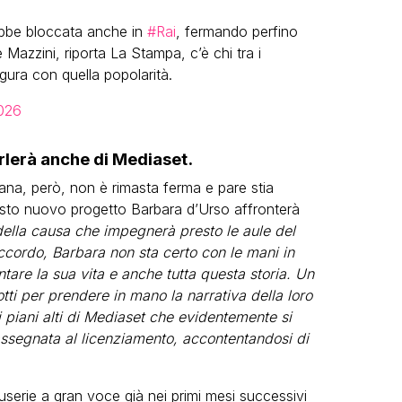
ebbe bloccata anche in
#Rai
, fermando perfino
 Mazzini, riporta La Stampa, c’è chi tra i
igura con quella popolarità.
026
arlerà anche di Mediaset.
ana, però, non è rimasta ferma e pare stia
sto nuovo progetto Barbara d’Urso affronterà
 della causa che impegnerà presto le aule del
accordo, Barbara non sta certo con le mani in
are la sua vita e anche tutta questa storia. Un
otti per prendere in mano la narrativa della loro
i piani alti di Mediaset che evidentemente si
rassegnata al licenziamento, accontentandosi di
serie a gran voce già nei primi mesi successivi