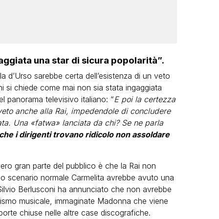
aggiata una star di sicura popolarità”.
a d’Urso sarebbe certa dell’esistenza di un veto
chi si chiede come mai non sia stata ingaggiata
l panorama televisivo italiano: “
E poi la certezza
veto anche alla Rai, impedendole di concludere
rata. Una «fatwa» lanciata da chi? Se ne parla
che i dirigenti trovano ridicolo non assoldare
vero gran parte del pubblico è che la Rai non
 uno scenario normale Carmelita avrebbe avuto una
r Silvio Berlusconi ha annunciato che non avrebbe
lelismo musicale, immaginate Madonna che viene
porte chiuse nelle altre case discografiche.