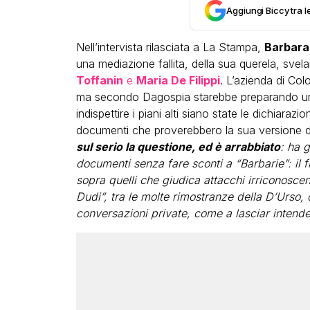
Aggiungi Biccy tra l
Nell’intervista rilasciata a La Stampa,
Barbara
una mediazione fallita, della sua querela, svel
Toffanin
e
Maria De Filippi
. L’azienda di Co
ma secondo Dagospia starebbe preparando un
indispettire i piani alti siano state le dichiarazi
documenti che proverebbero la sua versione dei
sul serio la questione, ed è arrabbiato
: ha 
documenti senza fare sconti a “Barbarie”: il f
sopra quelli che giudica attacchi irriconoscenti
Dudi”, tra le molte rimostranze della D’Urso, c
conversazioni private, come a lasciar intende