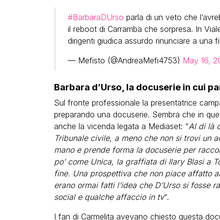
#BarbaraDUrso
parla di un veto che l’avr
il reboot di Carramba che sorpresa. In Viale
dirigenti giudica assurdo rinunciare a una f
— Mefisto (@AndreaMefi4753)
May 16, 2
Barbara d’Urso, la docuserie in cui p
Sul fronte professionale la presentatrice camp
preparando una docuserie. Sembra che in que
anche la vicenda legata a Mediaset: “
Al di là
Tribunale civile, a meno che non si trovi un 
mano e prende forma la docuserie per raccont
po’ come Unica, la graffiata di Ilary Blasi a T
fine. Una prospettiva che non piace affatto a
erano ormai fatti l’idea che D’Urso si fosse 
social e qualche affaccio in tv
“.
I fan di Carmelita avevano chiesto questa docu