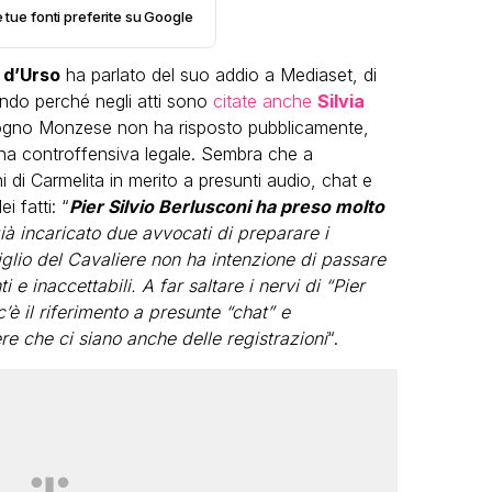
e tue fonti preferite su Google
 d’Urso
ha parlato del suo addio a Mediaset, di
ando perché negli atti sono
citate anche
Silvia
logno Monzese non ha risposto pubblicamente,
a controffensiva legale. Sembra che a
oni di Carmelita in merito a presunti audio, chat e
LGBT
 fatti: “
Pier Silvio Berlusconi ha preso molto
Bambola Star, la festa di
già incaricato due avvocati di preparare i
compleanno con tutte le grandi
iglio del Cavaliere non ha intenzione di passare
dive compie 15 anni: il video
 e inaccettabili. A far saltare i nervi di “Pier
completo
’è il riferimento a presunte “chat” e
re che ci siano anche delle registrazioni
“.
FABIANO MINACCI