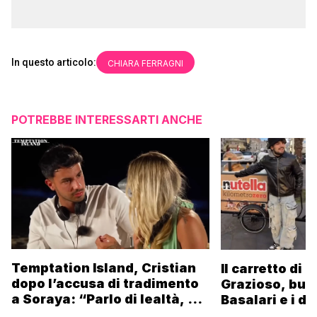
In questo articolo:
CHIARA FERRAGNI
POTREBBE INTERESSARTI ANCHE
Temptation Island, Cristian
Il carretto di 
dopo l’accusa di tradimento
Grazioso, bus
a Soraya: “Parlo di lealtà, ma
Basalari e i du
ho tradito”
Parpiglia: “Ho