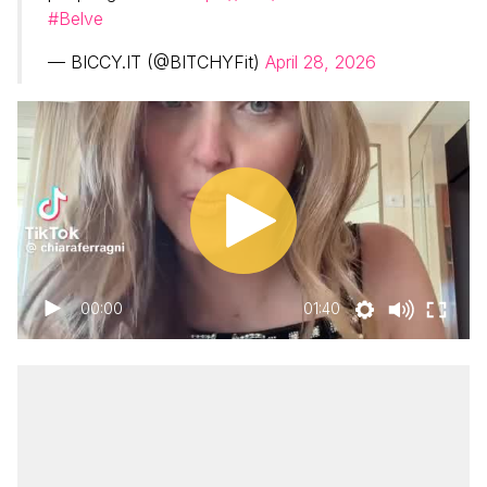
#Belve
— BICCY.IT (@BITCHYFit)
April 28, 2026
00:00
01:40