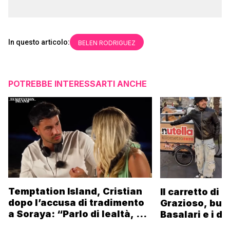
In questo articolo:
BELEN RODRIGUEZ
POTREBBE INTERESSARTI ANCHE
Temptation Island, Cristian
Il carretto di 
dopo l’accusa di tradimento
Grazioso, bus
a Soraya: “Parlo di lealtà, ma
Basalari e i du
ho tradito”
Parpiglia: “Ho