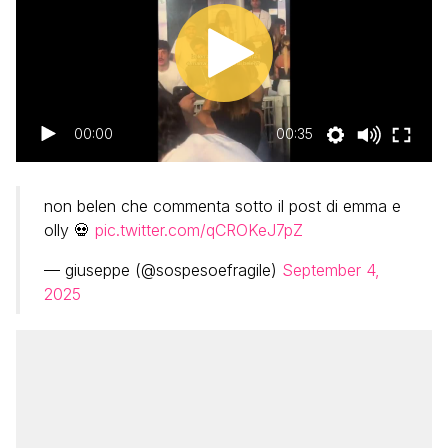
00:00
00:35
non belen che commenta sotto il post di emma e
olly 💀
pic.twitter.com/qCROKeJ7pZ
— giuseppe (@sospesoefragile)
September 4,
2025