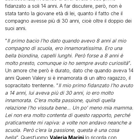
fidanzato a soli 14 anni. A far discutere, però, non è
stata tanto la giovane età di lei, quanto il fatto che il
compagno avesse più di 30 anni, cioè oltre il doppio dei
suoi anni.
“
Il primo bacio l’ho dato quando avevo 8 anni al mio
compagno di scuola, ero innamoratissima. Ero una
bella biondina, capelli lunghi. Però forse a 8 anni è
molto presto, comunque io ho sempre avuto curiosità
“.
Un amore che però è durato, dato che quando aveva 14
anni Queen Valery si è innamorata di un altro ragazzo, il
sopracitato trentenne. “
Il mio primo fidanzato l’ho avuto
a 14 anni, lui aveva più di 30 anni, io ero molto
innamorata. C’era molta passione, quindi quella
relazione l’ho vissuta bene… Un po’ meno mia mamma.
Lei non era molto contenta di questo rapporto, perché
praticamente mi rapiva: a volte non andavo neanche a
scuola. Però c’era la passione, questa è una cosa
bella
“. Quest’uomo
Valeria Marini
lo ricorda con