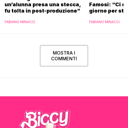
un’alunna presa una stecca,
Famosi: “Ci da
fu tolta in post-produzione”
giorno per sta
scuola”
FABIANO MINACCI
FABIANO MINACCI
MOSTRA I
COMMENTI