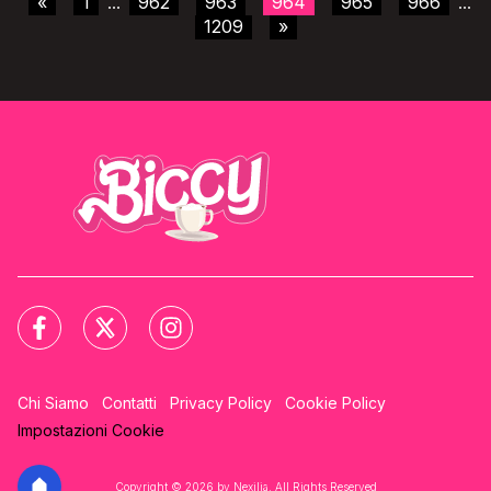
«
1
962
963
964
965
966
...
...
1209
»
Chi Siamo
Contatti
Privacy Policy
Cookie Policy
Impostazioni Cookie
Copyright © 2026 by Nexilia. All Rights Reserved