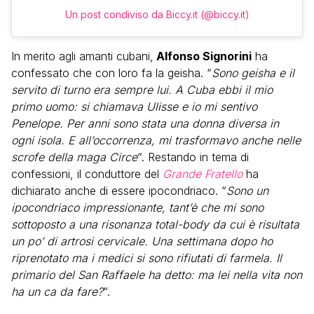
Un post condiviso da Biccy.it (@biccy.it)
In merito agli amanti cubani,
Alfonso Signorini
ha
confessato che con loro fa la geisha. “
Sono geisha e il
servito di turno era sempre lui. A Cuba ebbi il mio
primo uomo: si chiamava Ulisse e io mi sentivo
Penelope. Per anni sono stata una donna diversa in
ogni isola. E all’occorrenza, mi trasformavo anche nelle
scrofe della maga Circe
“. Restando in tema di
confessioni, il conduttore del
Grande Fratello
ha
dichiarato anche di essere ipocondriaco. “
Sono un
ipocondriaco impressionante, tant’è che mi sono
sottoposto a una risonanza total-body da cui è risultata
un po’ di artrosi cervicale. Una settimana dopo ho
riprenotato ma i medici si sono rifiutati di farmela. Il
primario del San Raffaele ha detto: ma lei nella vita non
ha un ca da fare?
“.