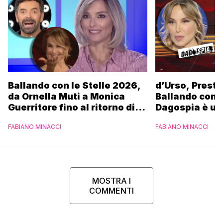
Ballando con le Stelle 2026,
d’Urso, Presta
da Ornella Muti a Monica
Ballando con l
Guerritore fino al ritorno di
Dagospia è un
Francesca Fialdini:
contro Medias
FABIANO MINACCI
FABIANO MINACCI
l’esclusiva di Gabriele
Parpiglia
MOSTRA I
COMMENTI