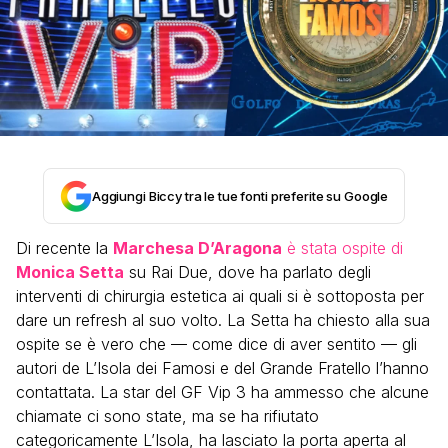
Aggiungi Biccy tra le tue fonti preferite su Google
Di recente la
Marchesa D’Aragona
è stata ospite di
Monica Setta
su Rai Due, dove ha parlato degli
interventi di chirurgia estetica ai quali si è sottoposta per
dare un refresh al suo volto. La Setta ha chiesto alla sua
ospite se è vero che — come dice di aver sentito — gli
autori de L’Isola dei Famosi e del Grande Fratello l’hanno
contattata. La star del GF Vip 3 ha ammesso che alcune
chiamate ci sono state, ma se ha rifiutato
categoricamente L’Isola, ha lasciato la porta aperta al