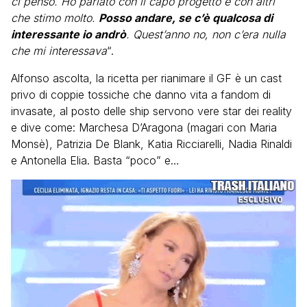
ci penso. Ho parlato con il capo progetto e con altri
che stimo molto.
Posso andare, se c’è qualcosa di
interessante io andrò
. Quest’anno no, non c’era nulla
che mi interessava
“.
Alfonso ascolta, la ricetta per rianimare il GF è un cast
privo di coppie tossiche che danno vita a fandom di
invasate, al posto delle ship servono vere star dei reality
e dive come: Marchesa D’Aragona (magari con Maria
Monsè), Patrizia De Blank, Katia Ricciarelli, Nadia Rinaldi
e Antonella Elia. Basta “poco” e…