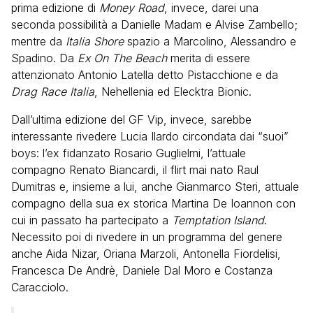
prima edizione di
Money Road
, invece, darei una
seconda possibilità a Danielle Madam e Alvise Zambello;
mentre da
Italia Shore
spazio a Marcolino, Alessandro e
Spadino. Da
Ex On The Beach
merita di essere
attenzionato Antonio Latella detto Pistacchione e da
Drag Race Italia
, Nehellenia ed Elecktra Bionic.
Dall’ultima edizione del GF Vip, invece, sarebbe
interessante rivedere Lucia Ilardo circondata dai “suoi”
boys: l’ex fidanzato Rosario Guglielmi, l’attuale
compagno Renato Biancardi, il flirt mai nato Raul
Dumitras e, insieme a lui, anche Gianmarco Steri, attuale
compagno della sua ex storica Martina De Ioannon con
cui in passato ha partecipato a
Temptation Island
.
Necessito poi di rivedere in un programma del genere
anche Aida Nizar, Oriana Marzoli, Antonella Fiordelisi,
Francesca De Andrè, Daniele Dal Moro e Costanza
Caracciolo.