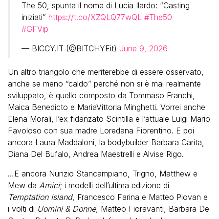
The 50, spunta il nome di Lucia Ilardo: “Casting
iniziati”
https://t.co/XZQLQ77wQL
#The50
#GFVip
— BICCY.IT (@BITCHYFit)
June 9, 2026
Un altro triangolo che meriterebbe di essere osservato,
anche se meno “caldo” perché non si è mai realmente
sviluppato, è quello composto da Tommaso Franchi,
Maica Benedicto e MariaVittoria Minghetti. Vorrei anche
Elena Morali, l’ex fidanzato Scintilla e l’attuale Luigi Mario
Favoloso con sua madre Loredana Fiorentino. E poi
ancora Laura Maddaloni, la bodybuilder Barbara Carita,
Diana Del Bufalo, Andrea Maestrelli e Alvise Rigo.
…E ancora Nunzio Stancampiano, Trigno, Matthew e
Mew da
Amici
; i modelli dell’ultima edizione di
Temptation Island
, Francesco Farina e Matteo Piovan e
i volti di
Uomini & Donne
, Matteo Fioravanti, Barbara De