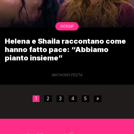
GOSSIP
Helena e Shaila raccontano come
hanno fatto pace: “Abbiamo
pianto insieme”
ANTHONY FESTA
1
2
3
4
5
»