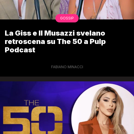
GOSSIP
La Giss e Il Musazzi svelano
retroscena su The 50 a Pulp
Podcast
FABIANO MINACCI