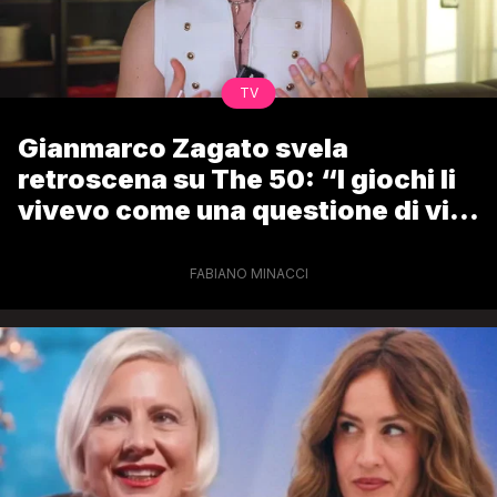
TV
Gianmarco Zagato svela
retroscena su The 50: “I giochi li
vivevo come una questione di vita
o di morte”
FABIANO MINACCI