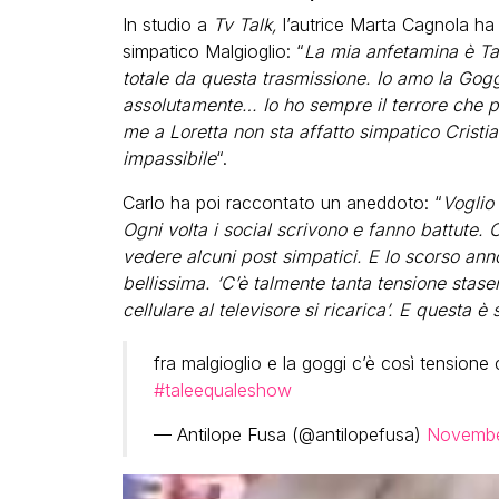
In studio a
Tv Talk,
l’autrice Marta Cagnola ha 
simpatico Malgioglio: “
La mia anfetamina è Ta
totale da questa trasmissione. Io amo la Gog
assolutamente… Io ho sempre il terrore che p
me a Loretta non sta affatto simpatico Cristi
impassibile
“.
Carlo ha poi raccontato un aneddoto: “
Voglio 
Ogni volta i social scrivono e fanno battute. 
vedere alcuni post simpatici. E lo scorso ann
bellissima. ‘C’è talmente tanta tensione stase
cellulare al televisore si ricarica’. E questa 
fra malgioglio e la goggi c’è così tension
#taleequaleshow
— Antilope Fusa (@antilopefusa)
Novembe