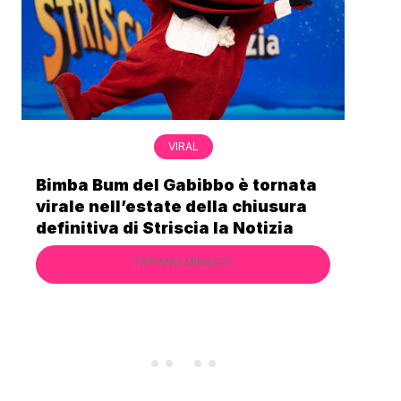
VIRAL
Bimba Bum del Gabibbo è tornata
Gab
virale nell’estate della chiusura
lo 
definitiva di Striscia la Notizia
Cec
FABIANO MINACCI