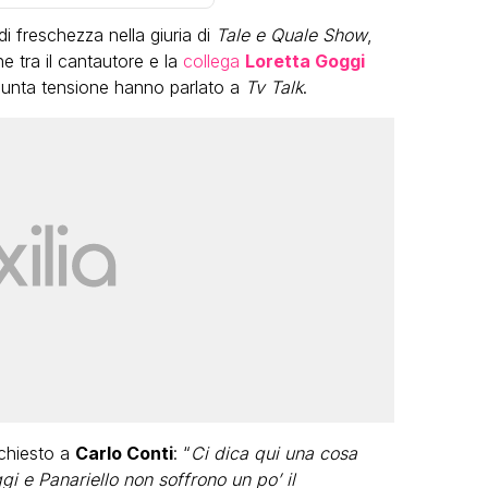
i freschezza nella giuria di
Tale e Quale Show
,
e tra il cantautore e la
collega
Loretta Goggi
esunta tensione hanno parlato a
Tv Talk
.
VIRAL
Camilla Milanesi lascia tutto:
“Addio cike mie, siete state una
andi
grande famiglia per me”
FABIANO MINACCI
 chiesto a
Carlo Conti
: “
Ci dica qui una cosa
ggi e Panariello non soffrono un po’ il