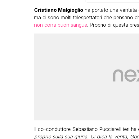
Cristiano Malgioglio
ha portato una ventata d
ma ci sono molti telespettatori che pensano ch
non corra buon sangue
. Proprio di questa pr
LGBT
Bambola Star, la festa di
compleanno con tutte le gr
dive compie 15 anni: il video
completo
FABIANO MINACCI
Il co-conduttore Sebastiano Pucciarelli ieri ha
proprio sulla sua giuria. Ci dica la verità, Go