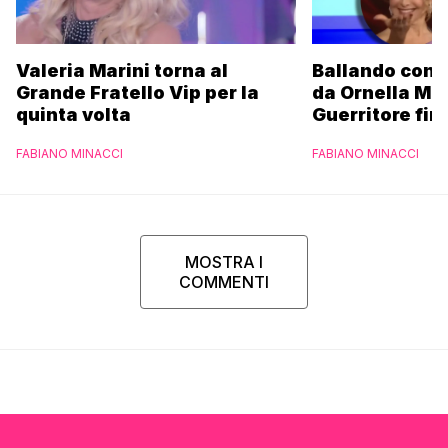
Valeria Marini torna al
Ballando con l
Grande Fratello Vip per la
da Ornella Mu
quinta volta
Guerritore fino
Francesca Fial
FABIANO MINACCI
FABIANO MINACCI
l’esclusiva di
Parpiglia
MOSTRA I
COMMENTI