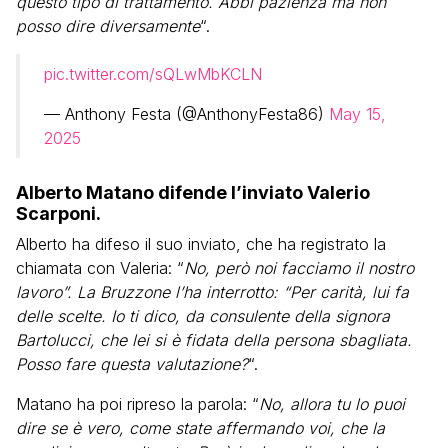
questo tipo di trattamento. Abbi pazienza ma non
posso dire diversamente
“.
pic.twitter.com/sQLwMbKCLN
— Anthony Festa (@AnthonyFesta86)
May 15,
2025
Alberto Matano difende l’inviato Valerio
Scarponi.
Alberto ha difeso il suo inviato, che ha registrato la
chiamata con Valeria: “
No, però noi facciamo il nostro
lavoro”. La Bruzzone l’ha interrotto: “Per carità, lui fa
delle scelte. Io ti dico, da consulente della signora
Bartolucci, che lei si è fidata della persona sbagliata.
Posso fare questa valutazione?
“.
Matano ha poi ripreso la parola: “
No, allora tu lo puoi
dire se è vero, come state affermando voi, che la