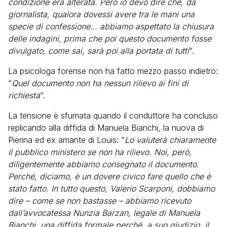
condizione era alterata. Però io devo dire che, da
giornalista, qualora dovessi avere tra le mani una
specie di confessione… abbiamo aspettato la chiusura
delle indagini, prima che poi questo documento fosse
divulgato, come sai, sarà poi alla portata di tutti
“.
La psicologa forense non ha fatto mezzo passo indietro:
“
Quel documento non ha nessun rilievo ai fini di
richiesta
“.
La tensione è sfumata quando il conduttore ha concluso
replicando alla diffida di Manuela Bianchi, la nuova di
Pierina ed ex amante di Louis: “
Lo valuterà chiaramente
il pubblico ministero se non ha rilievo. Noi, però,
diligentemente abbiamo consegnato il documento.
Perché, diciamo, è un dovere civico fare quello che è
stato fatto. In tutto questo, Valerio Scarponi, dobbiamo
dire – come se non bastasse – abbiamo ricevuto
dall’avvocatessa Nunzia Barzan, legale di Manuela
Bianchi, una diffida formale perché, a suo giudizio, il