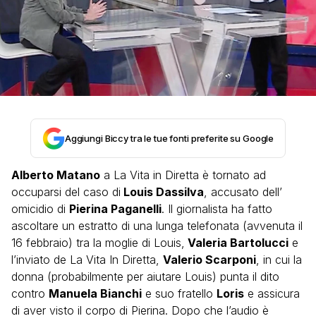
Aggiungi Biccy tra le tue fonti preferite su Google
Alberto Matano
a La Vita in Diretta è tornato ad
occuparsi del caso di
Louis Dassilva
, accusato dell’
omicidio di
Pierina Paganelli
. Il giornalista ha fatto
ascoltare un estratto di una lunga telefonata (avvenuta il
16 febbraio) tra la moglie di Louis,
Valeria Bartolucci
e
l’inviato de La Vita In Diretta,
Valerio Scarponi
, in cui la
donna (probabilmente per aiutare Louis) punta il dito
contro
Manuela Bianchi
e suo fratello
Loris
e assicura
di aver visto il corpo di Pierina. Dopo che l’audio è