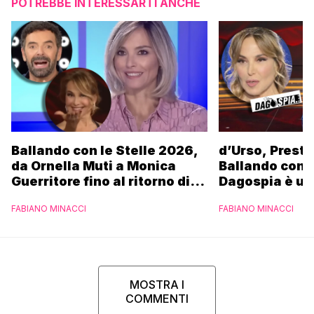
POTREBBE INTERESSARTI ANCHE
Ballando con le Stelle 2026,
d’Urso, Presta
da Ornella Muti a Monica
Ballando con l
Guerritore fino al ritorno di
Dagospia è un
Francesca Fialdini:
contro Medias
FABIANO MINACCI
FABIANO MINACCI
l’esclusiva di Gabriele
Parpiglia
MOSTRA I
COMMENTI