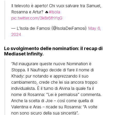
Il televoto è aperto! Chi vuoi salvare tra Samuel,
Rosanna e Artur? 🔥
#Isola
pic.twitter.com/3k8r6fhYqG
— L’Isola dei Famosi (@IsolaDeiFamosi)
May 6,
2024
Lo svolgimento delle nomination: il recap di
Mediaset Infinity.
“Ad inaugurare queste nuove Nomination è
Stoppa. Il Naufrago decide di fare il nome di
Khady: pur notando e apprezzando il suo
cambiamento, crede che lei sia ancora troppo
individualista. È il turno di Alvina la quale fa il
nome di Rosanna: “Lei è permalosa” commenta.
Anche la scelta di Joe – così come quella di
Valentina e Aras – ricade su Rosanna: “A volte
non sono sicuro della sua sincerità”.