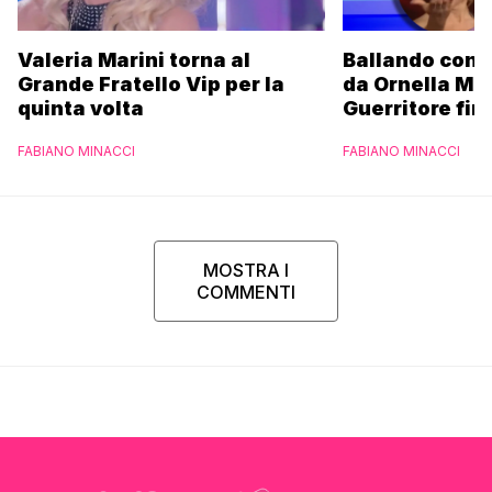
Valeria Marini torna al
Ballando con l
Grande Fratello Vip per la
da Ornella Mu
quinta volta
Guerritore fino
Francesca Fial
FABIANO MINACCI
FABIANO MINACCI
l’esclusiva di
Parpiglia
MOSTRA I
COMMENTI