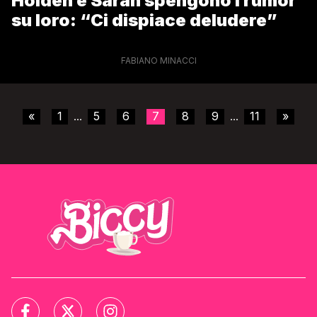
Holden e Sarah spengono i rumor
su loro: “Ci dispiace deludere”
FABIANO MINACCI
«
1
5
6
7
8
9
11
»
...
...