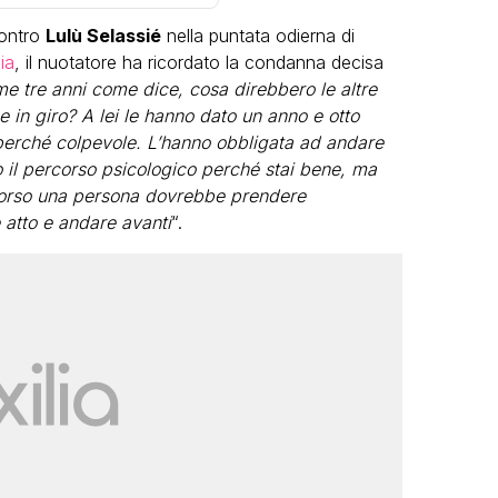
contro
Lulù Selassié
nella puntata odierna di
ia
, il nuotatore ha ricordato la condanna decisa
me tre anni come dice, cosa direbbero le altre
 in giro? A lei le hanno dato un anno e otto
erché colpevole. L’hanno obbligata ad andare
o il percorso psicologico perché stai bene, ma
LGBT
ercorso una persona dovrebbe prendere
atto e andare avanti
“.
Bambola Star, la festa di
compleanno con tutte le grandi
dive compie 15 anni: il video
completo
FABIANO MINACCI