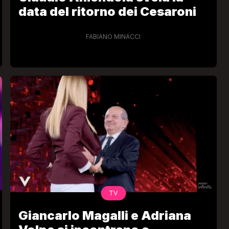
data del ritorno dei Cesaroni
FABIANO MINACCI
TV
Giancarlo Magalli e Adriana