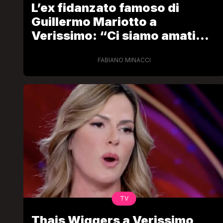
L’ex fidanzato famoso di
Guillermo Mariotto a
Verissimo: “Ci siamo amati
tanto”
FABIANO MINACCI
LGBT
Bambola Star, la festa di
compleanno con tutte le gr
dive compie 15 anni: il video
completo
FABIANO MINACCI
TV
Thais Wiggers a Verissimo