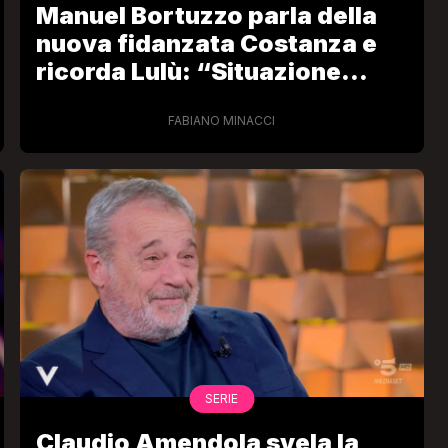
Manuel Bortuzzo parla della
nuova fidanzata Costanza e
ricorda Lulù: “Situazione
spiacevole”
FABIANO MINACCI
VIRAL
Camilla Milanesi lascia tutto:
“Addio cike mie, siete state una
andi
grande famiglia per me”
FABIANO MINACCI
SERIE
Claudio Amendola svela la