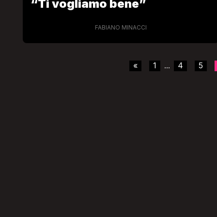
“Ti vogliamo bene”
FABIANO MINACCI
«
1
4
5
...