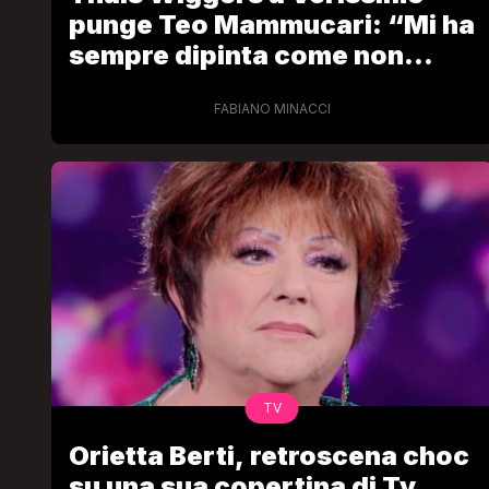
punge Teo Mammucari: “Mi ha
sempre dipinta come non
sono”
FABIANO MINACCI
TV
Orietta Berti, retroscena choc
su una sua copertina di Tv