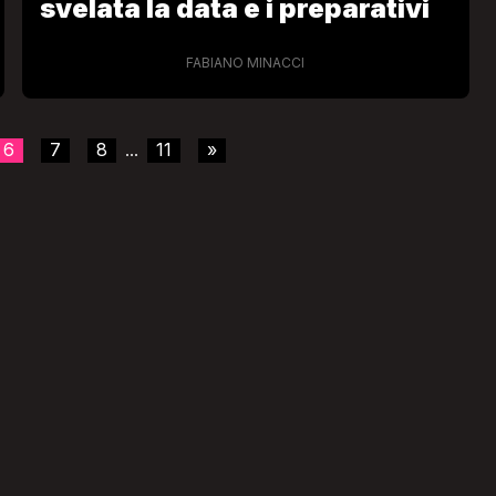
svelata la data e i preparativi
FABIANO MINACCI
6
7
8
11
»
...