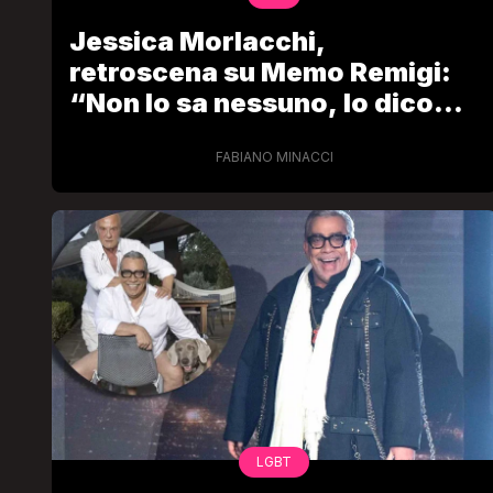
Jessica Morlacchi,
retroscena su Memo Remigi:
“Non lo sa nessuno, lo dico
per la prima volta”
FABIANO MINACCI
LGBT