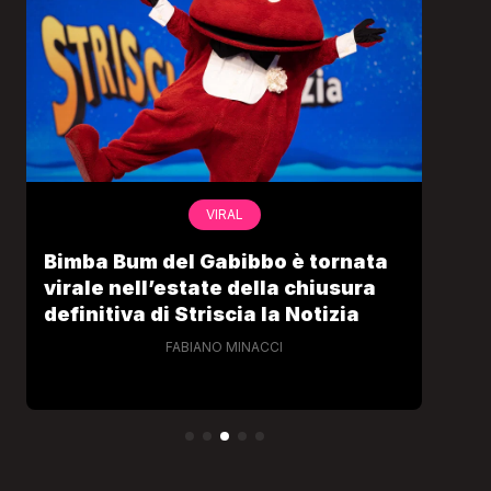
VIRAL
Bimba Bum del Gabibbo è tornata
Gab
virale nell’estate della chiusura
lo 
definitiva di Striscia la Notizia
Cec
FABIANO MINACCI