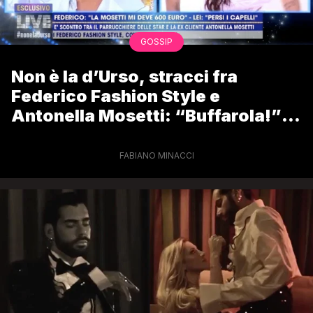
GOSSIP
Non è la d’Urso, stracci fra
Federico Fashion Style e
Antonella Mosetti: “Buffarola!” /
“Ladro! Peracottaro! Ti dò uno
schiaffo!”
FABIANO MINACCI