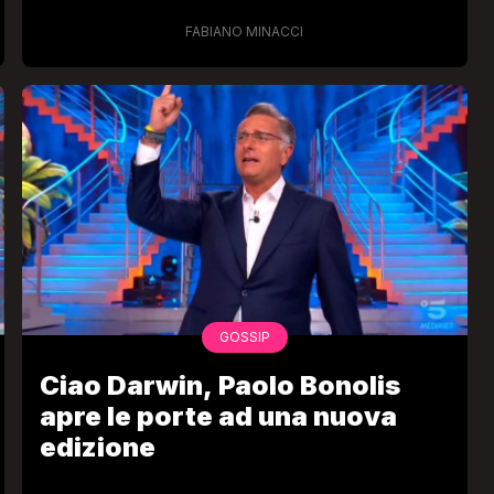
sua moglie e suo figlio”
FABIANO MINACCI
GOSSIP
Ciao Darwin, Paolo Bonolis
apre le porte ad una nuova
edizione