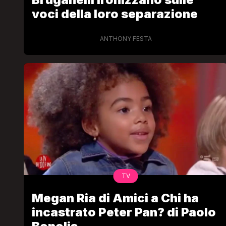
voci della loro separazione
ANTHONY FESTA
LGBT
Bambola Star, la festa di
compleanno con tutte le gr
dive compie 15 anni: il video
completo
FABIANO MINACCI
TV
Megan Ria di Amici a Chi ha
incastrato Peter Pan? di Paolo