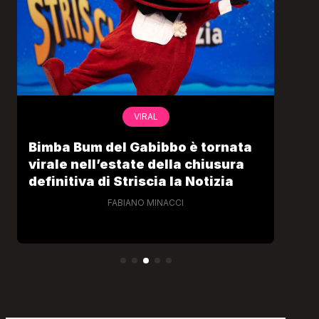
VIRAL
Bimba Bum del Gabibbo è tornata
Gab
virale nell’estate della chiusura
lo 
definitiva di Striscia la Notizia
Cec
FABIANO MINACCI