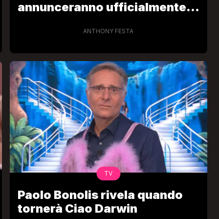
annunceranno ufficialmente a
Verissimo”
ANTHONY FESTA
VIRAL
Camilla Milanesi lascia tutto:
“Addio cike mie, siete state una
andi
grande famiglia per me”
FABIANO MINACCI
TV
Paolo Bonolis rivela quando
tornerà Ciao Darwin